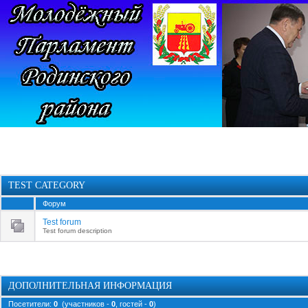
TEST CATEGORY
Форум
Test forum
Test forum description
ДОПОЛНИТЕЛЬНАЯ ИНФОРМАЦИЯ
Посетители:
0
(участников -
0
, гостей -
0
)