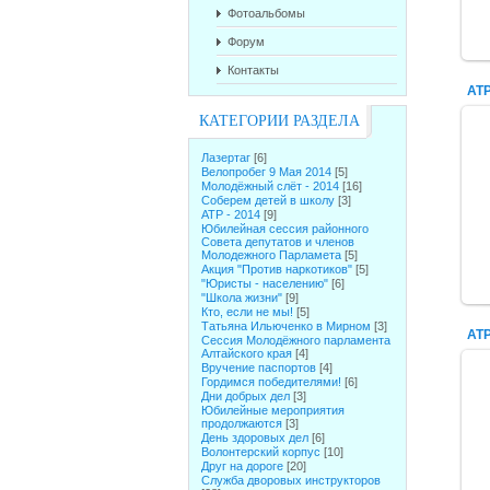
Фотоальбомы
Форум
Контакты
АТР
КАТЕГОРИИ РАЗДЕЛА
Лазертаг
[6]
Велопробег 9 Мая 2014
[5]
Молодёжный слёт - 2014
[16]
Соберем детей в школу
[3]
АТР - 2014
[9]
Юбилейная сессия районного
Совета депутатов и членов
Молодежного Парламета
[5]
Акция "Против наркотиков"
[5]
"Юристы - населению"
[6]
"Школа жизни"
[9]
Кто, если не мы!
[5]
Татьяна Ильюченко в Мирном
[3]
АТР
Сессия Молодёжного парламента
Алтайского края
[4]
Вручение паспортов
[4]
Гордимся победителями!
[6]
Дни добрых дел
[3]
Юбилейные мероприятия
продолжаются
[3]
День здоровых дел
[6]
Волонтерский корпус
[10]
Друг на дороге
[20]
Служба дворовых инструкторов