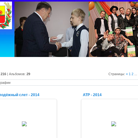
:
216
| Альбомов:
29
Страницы
:
«
1
2
...
графии
одёжный слет - 2014
АТР - 2014
07.09.2014
07.09.2014
alex-1388
alex-1388