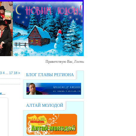
Приветствую Вас
,
Гость
3
4
...
17
18
»
БЛОГ ГЛАВЫ РЕГИОНА
VII Всероссийский слет сельской молодежи
АЛТАЙ МОЛОДОЙ