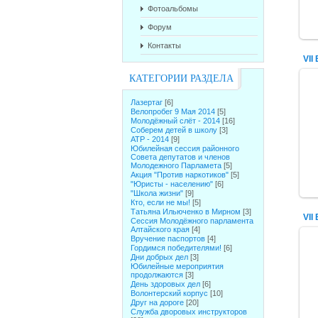
Фотоальбомы
Форум
Контакты
КАТЕГОРИИ РАЗДЕЛА
Лазертаг
[6]
Велопробег 9 Мая 2014
[5]
Молодёжный слёт - 2014
[16]
Соберем детей в школу
[3]
АТР - 2014
[9]
Юбилейная сессия районного
Совета депутатов и членов
Молодежного Парламета
[5]
Акция "Против наркотиков"
[5]
"Юристы - населению"
[6]
"Школа жизни"
[9]
Кто, если не мы!
[5]
Татьяна Ильюченко в Мирном
[3]
Сессия Молодёжного парламента
Алтайского края
[4]
Вручение паспортов
[4]
Гордимся победителями!
[6]
Дни добрых дел
[3]
Юбилейные мероприятия
продолжаются
[3]
День здоровых дел
[6]
Волонтерский корпус
[10]
Друг на дороге
[20]
Служба дворовых инструкторов