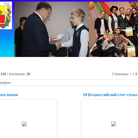
:
216
| Альбомов:
29
Страницы
:
«
1
2
графии
ола жизни
26.02.2016
16.11.2015
alex-1388
alex-1388