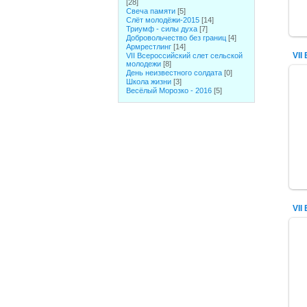
[28]
Свеча памяти
[5]
Слёт молодёжи-2015
[14]
Триумф - силы духа
[7]
Добровольчество без границ
[4]
Армрестлинг
[14]
VII Всероссийский слет сельской
молодежи
[8]
День неизвестного солдата
[0]
Школа жизни
[3]
Весёлый Морозко - 2016
[5]