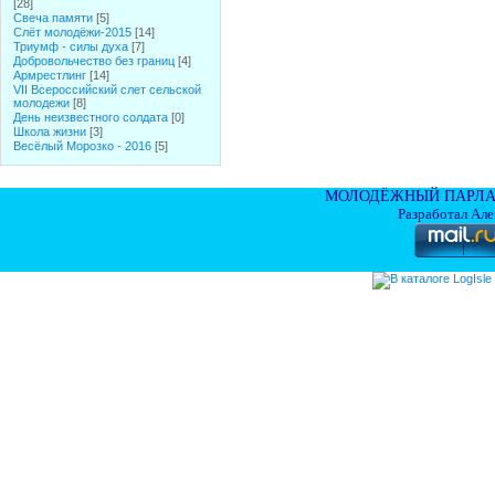
[28]
Свеча памяти
[5]
Слёт молодёжи-2015
[14]
Триумф - силы духа
[7]
Добровольчество без границ
[4]
Армрестлинг
[14]
VII Всероссийский слет сельской
молодежи
[8]
День неизвестного солдата
[0]
Школа жизни
[3]
Весёлый Морозко - 2016
[5]
МОЛОДЁЖНЫЙ ПАРЛА
Разработал Ал