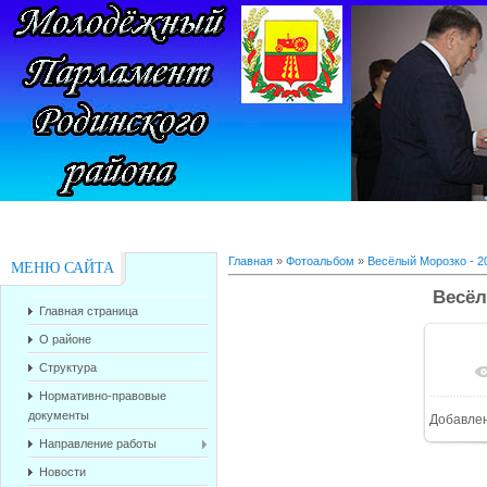
Главная
»
Фотоальбом
»
Весёлый Морозко - 2
МЕНЮ САЙТА
Весёл
Главная страница
О районе
Структура
В 
Нормативно-правовые
документы
Добавле
Направление работы
Новости