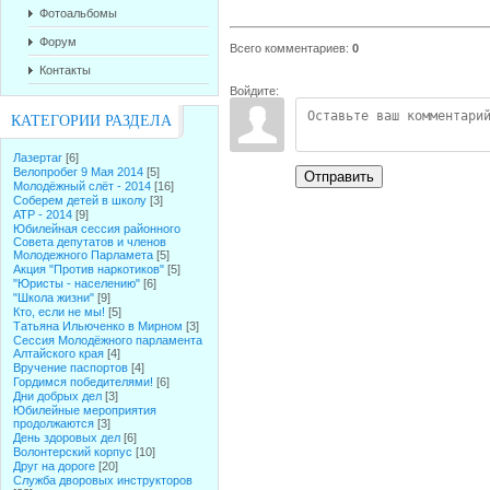
Фотоальбомы
Форум
Всего комментариев
:
0
Контакты
Войдите:
КАТЕГОРИИ РАЗДЕЛА
Лазертаг
[6]
Велопробег 9 Мая 2014
[5]
Отправить
Молодёжный слёт - 2014
[16]
Соберем детей в школу
[3]
АТР - 2014
[9]
Юбилейная сессия районного
Совета депутатов и членов
Молодежного Парламета
[5]
Акция "Против наркотиков"
[5]
"Юристы - населению"
[6]
"Школа жизни"
[9]
Кто, если не мы!
[5]
Татьяна Ильюченко в Мирном
[3]
Сессия Молодёжного парламента
Алтайского края
[4]
Вручение паспортов
[4]
Гордимся победителями!
[6]
Дни добрых дел
[3]
Юбилейные мероприятия
продолжаются
[3]
День здоровых дел
[6]
Волонтерский корпус
[10]
Друг на дороге
[20]
Служба дворовых инструкторов