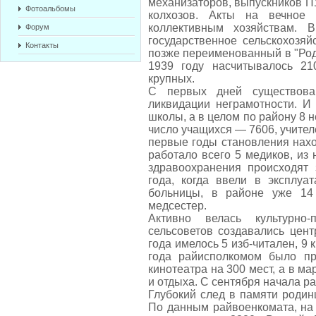
механизаторов, выпускников ПУ
Фотоальбомы
колхозов. Акты на вечное
коллективным хозяйствам. 
Форум
государственное сельскохозя
Контакты
позже переименованный в "Роди
1939 году насчитывалось 2
крупных.
С первых дней существова
ликвидации неграмотности. И
школы, а в целом по району 8 
число учащихся — 7606, учител
первые годы становления нахо
работало всего 5 медиков, из 
здравоохранения происходят
года, когда ввели в эксплуа
больницы, в районе уже 14
медсестер.
Активно велась культурно-
сельсоветов создавались цент
года имелось 5 изб-читален, 9 
года райисполкомом было пр
кинотеатра на 300 мест, а в м
и отдыха. С сентября начала р
Глубокий след в памяти родин
По данным райвоенкомата, на