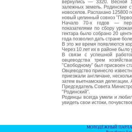
вернулись — 3320. Весной 
залежных земель. Родинские с
новоселов. Распахано 125800 г
новый целинный совхоз "Перво
Начало 70-х годов — пери
показателями по сбору урожа
гектара было собрано 20 цент
года позволил дать стране бол
В это же время появляются ко
Через 10 лет их в районе было
В связи с успешной работо
овцеводства трем хозяйств
"Свободному" был присвоен ст
Овцеводство принесло известно
приезжали англичане, нескольк
затем вьетнамская делегации.
Председатель Совета Министр
"Родинский".
Родинцы всегда умели и любил
увидеть свои истоки, почувство
МОЛОДЁЖНЫЙ ПАРЛА
Разработал Ал