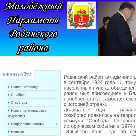
МЕНЮ САЙТА
Родинский район как админист
в сентябре 1924 года. К том
Главная страница
населенных пункта, объединен
район был присоединен к Бла
О районе
приобрел статус самостоятельн
Структура
с историей страны.
Двадцатые годы — начало 
Нормативно-правовые
хозяйство появилось на террит
документы
коммуна "Свобода" Покровск
Направление работы
историческом событии в 1974 
"Ильичево поле", где по с
Новости