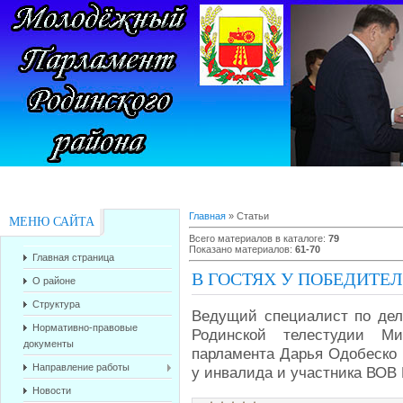
Главная
»
Статьи
МЕНЮ САЙТА
Всего материалов в каталоге
:
79
Показано материалов
:
61-70
Главная страница
В ГОСТЯХ У ПОБЕДИТЕЛ
О районе
Структура
Ведущий специалист по дел
Нормативно-правовые
Родинской телестудии М
документы
парламента Дарья Одобеско 
Направление работы
у инвалида и участника ВОВ 
Новости