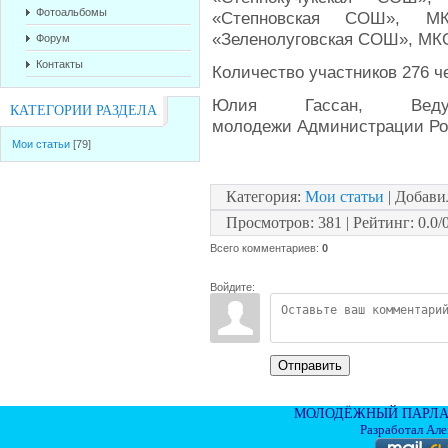
Фотоальбомы
«Степновская СОШ», М
«Зеленолуговская СОШ», МК
Форум
Контакты
Количество участников 276 ч
Юлия Гассан, Вед
КАТЕГОРИИ РАЗДЕЛА
молодежи Администрации Ро
Мои статьи
[79]
Категория
:
Мои статьи
|
Добави
Просмотров
:
381
|
Рейтинг
:
0.0
/
Всего комментариев
:
0
Войдите:
Отправить
МОЛОДЁЖНЫЙ ПАРЛА
Разработал Ал