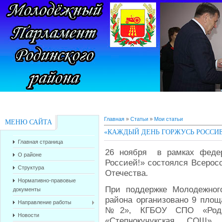
Главная
»
Статьи
»
Мои статьи
МЕНЮ САЙТА
«КАЖДЫЙ ДЕНЬ ГОРЖУСЬ РОССИЕ
Главная страница
26 ноября в рамках федер
О районе
Россией!» состоялся Всерос
Структура
Отечества.
Нормативно-правовые
При поддержке Молодежног
документы
района организовано 9 п
Направление работы
№2», КГБОУ СПО «Родин
Новости
«Степнокучукская СОШ