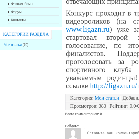
отвечающих принципам
Фотоальбомы
Конкурс проходит в т
Форум
видеороликов (на с
Контакты
www.ligazn.ru
) уже з
КАТЕГОРИИ РАЗДЕЛА
стартовал второй 
голосование, по ит
Мои статьи
[79]
финалистов. Под
проголосовать за р
спортивного клуба
уважаемые родинцы!
ссылке
http://ligazn.ru
Категория
:
Мои статьи
|
Добави
Просмотров
:
383
|
Рейтинг
:
0.0
/
Всего комментариев
:
0
Войдите: