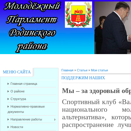
Главная
»
Статьи
»
Мои статьи
МЕНЮ САЙТА
ПОДДЕРЖИМ НАШИХ
Главная страница
Мы – за здоровый об
О районе
Структура
Спортивный клуб «Вал
Нормативно-правовые
национального м
документы
альтернатива», кото
Направление работы
распространение луч
Новости