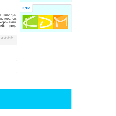
КДМ
ры Победы»
ветеранов,
хоронений.
ий», среди