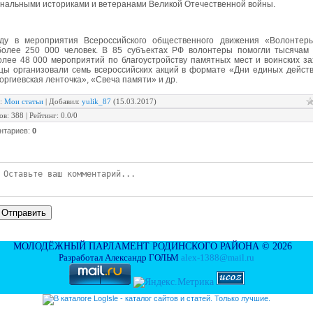
нальными историками и ветеранами Великой Отечественной войны.
ду в мероприятия Всероссийского общественного движения «Волонте
более 250 000 человек. В 85 субъектах РФ волонтеры помогли тысячам 
олее 48 000 мероприятий по благоустройству памятных мест и воинских за
цы организовали семь всероссийских акций в формате «Дни единых действ
оргиевская ленточка», «Свеча памяти» и др.
:
Мои статьи
|
Добавил
:
yulik_87
(15.03.2017)
ов
:
388
|
Рейтинг
:
0.0
/
0
нтариев
:
0
Отправить
МОЛОДЁЖНЫЙ ПАРЛАМЕНТ РОДИНСКОГО РАЙОНА © 2026
Разработал Александр ГОЛЬМ
alex-1388@mail.ru