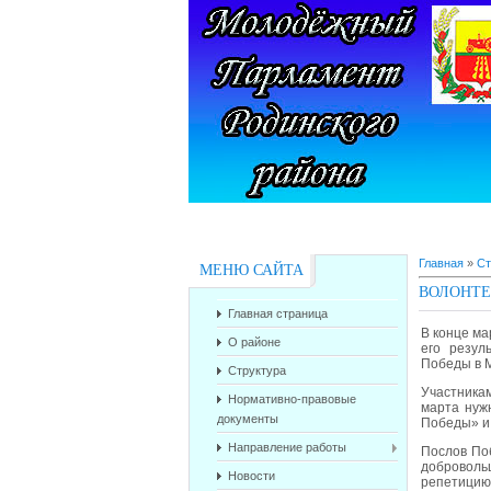
Главная
»
Ст
МЕНЮ САЙТА
ВОЛОНТЕ
Главная страница
В конце ма
О районе
его резул
Победы в М
Структура
Участникам
Нормативно-правовые
марта ну
документы
Победы» и 
Направление работы
Послов Поб
доброволь
Новости
репетицию