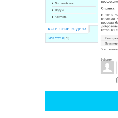
профессио
Фотоальбомы
Справка:
Форум
В 2016 го
Контакты
вовлекли 
провели б
Доброволь
КАТЕГОРИИ РАЗДЕЛА
которых Ге
Мои статьи
[79]
Категория
Просмотр
Всего комме
Войдите: