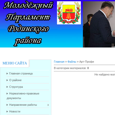
Главная
»
Файлы
» Арт-Профи
МЕНЮ САЙТА
В категории материалов
:
0
Главная страница
Не найдено ма
О районе
Структура
Нормативно-правовые
документы
Направление работы
Новости