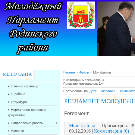
Главная
»
Файлы
» Мои файлы
МЕНЮ САЙТА
В категории материалов
:
4
Показано материалов
:
1-4
Главная страница
Сортировать по
:
Дате
·
Названию
·
Коммент
О районе
РЕГЛАМЕНТ МОЛОДЕЖН
Структура
Нормативно-правовые
Регламент
документы
Направление работы
Мои файлы
|
Просмотров:
3
09.12.2016
|
Комментарии (0)
Новости