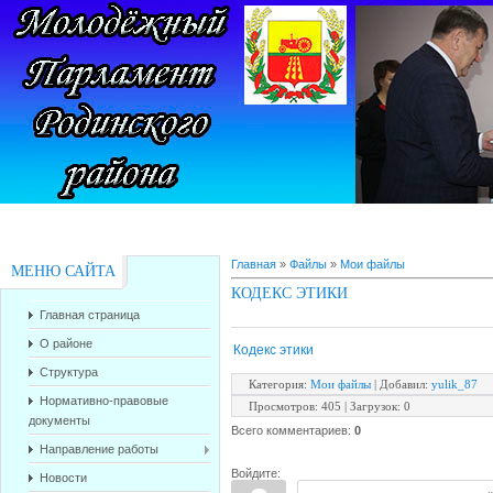
Главная
»
Файлы
»
Мои файлы
МЕНЮ САЙТА
КОДЕКС ЭТИКИ
Главная страница
О районе
Кодекс этики
Структура
Категория
:
Мои файлы
|
Добавил
:
yulik_87
Нормативно-правовые
Просмотров
:
405
|
Загрузок
:
0
документы
Всего комментариев
:
0
Направление работы
Войдите:
Новости