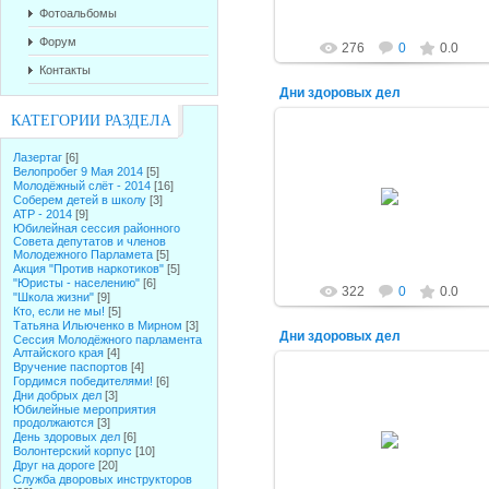
Фотоальбомы
Форум
276
0
0.0
Контакты
Дни здоровых дел
КАТЕГОРИИ РАЗДЕЛА
Лазертаг
[6]
Велопробег 9 Мая 2014
[5]
10.04.2015
Молодёжный слёт - 2014
[16]
Соберем детей в школу
[3]
alex-1388
АТР - 2014
[9]
Юбилейная сессия районного
Совета депутатов и членов
Молодежного Парламета
[5]
Акция "Против наркотиков"
[5]
"Юристы - населению"
[6]
322
0
0.0
"Школа жизни"
[9]
Кто, если не мы!
[5]
Татьяна Ильюченко в Мирном
[3]
Дни здоровых дел
Сессия Молодёжного парламента
Алтайского края
[4]
Вручение паспортов
[4]
Гордимся победителями!
[6]
Дни добрых дел
[3]
Юбилейные мероприятия
продолжаются
[3]
10.04.2015
День здоровых дел
[6]
Волонтерский корпус
[10]
alex-1388
Друг на дороге
[20]
Служба дворовых инструкторов