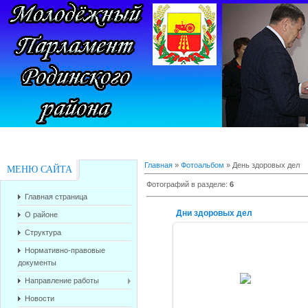
Главная
»
Фотоальбом
» День здоровых дел
МЕНЮ САЙТА
Фотографий в разделе
:
6
Главная страница
Дни здоровых дел
О районе
Структура
Нормативно-правовые
документы
10.04.2015
Направление работы
alex-1388
Новости