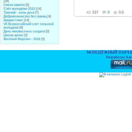
[28]
Свеча памяти
[5]
Слёт молодёжи-2015
[14]
337
0
0.0
Триумф - силы духа
[7]
Добровольчество без границ
[4]
Армрестлинг
[14]
VII Всероссийский слет сельской
молодежи
[8]
День неизвестного солдата
[0]
Школа жизни
[3]
Весёлый Морозко - 2016
[5]
МОЛОДЁЖНЫЙ ПАРЛА
Разработал Ал