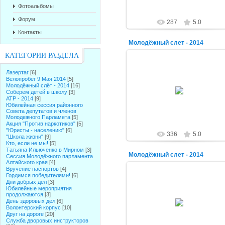
Фотоальбомы
Форум
287
5.0
Контакты
Молодёжный слет - 2014
КАТЕГОРИИ РАЗДЕЛА
Лазертаг
[6]
Велопробег 9 Мая 2014
[5]
07.09.2014
Молодёжный слёт - 2014
[16]
Соберем детей в школу
[3]
alex-1388
АТР - 2014
[9]
Юбилейная сессия районного
Совета депутатов и членов
Молодежного Парламета
[5]
Акция "Против наркотиков"
[5]
"Юристы - населению"
[6]
336
5.0
"Школа жизни"
[9]
Кто, если не мы!
[5]
Татьяна Ильюченко в Мирном
[3]
Молодёжный слет - 2014
Сессия Молодёжного парламента
Алтайского края
[4]
Вручение паспортов
[4]
Гордимся победителями!
[6]
Дни добрых дел
[3]
Юбилейные мероприятия
продолжаются
[3]
07.09.2014
День здоровых дел
[6]
Волонтерский корпус
[10]
alex-1388
Друг на дороге
[20]
Служба дворовых инструкторов