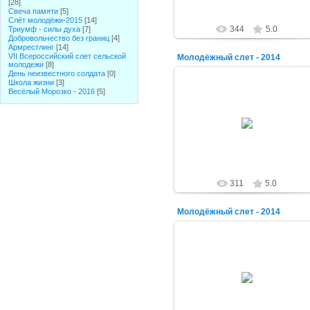
[28]
Свеча памяти
[5]
Слёт молодёжи-2015
[14]
344
5.0
Триумф - силы духа
[7]
Добровольчество без границ
[4]
Армрестлинг
[14]
VII Всероссийский слет сельской
Молодёжный слет - 2014
молодежи
[8]
День неизвестного солдата
[0]
Школа жизни
[3]
Весёлый Морозко - 2016
[5]
07.09.2014
alex-1388
311
5.0
Молодёжный слет - 2014
07.09.2014
alex-1388