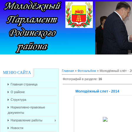
Главная
»
Фотоальбом
» Молодёжный слёт - 2
МЕНЮ САЙТА
Фотографий в разделе
:
16
Главная страница
Молодёжный слет - 2014
О районе
Структура
Нормативно-правовые
документы
07.09.2014
Направление работы
alex-1388
Новости