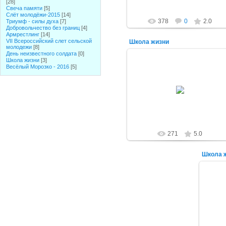
[28]
Свеча памяти
[5]
Слёт молодёжи-2015
[14]
378
0
2.0
Триумф - силы духа
[7]
Добровольчество без границ
[4]
Армрестлинг
[14]
VII Всероссийский слет сельской
Школа жизни
молодежи
[8]
День неизвестного солдата
[0]
Школа жизни
[3]
Весёлый Морозко - 2016
[5]
16.10.2014
alex-1388
271
5.0
Школа 