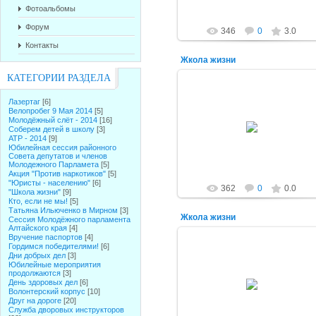
Фотоальбомы
Форум
346
0
3.0
Контакты
Жкола жизни
КАТЕГОРИИ РАЗДЕЛА
Лазертаг
[6]
Велопробег 9 Мая 2014
[5]
03.06.2016
Молодёжный слёт - 2014
[16]
Соберем детей в школу
[3]
alex-1388
АТР - 2014
[9]
Юбилейная сессия районного
Совета депутатов и членов
Молодежного Парламета
[5]
Акция "Против наркотиков"
[5]
"Юристы - населению"
[6]
362
0
0.0
"Школа жизни"
[9]
Кто, если не мы!
[5]
Татьяна Ильюченко в Мирном
[3]
Жкола жизни
Сессия Молодёжного парламента
Алтайского края
[4]
Вручение паспортов
[4]
Гордимся победителями!
[6]
Дни добрых дел
[3]
Юбилейные мероприятия
продолжаются
[3]
03.06.2016
День здоровых дел
[6]
Волонтерский корпус
[10]
alex-1388
Друг на дороге
[20]
Служба дворовых инструкторов