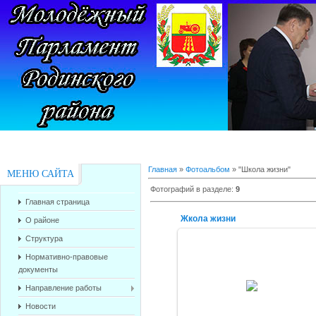
Главная
»
Фотоальбом
» "Школа жизни"
МЕНЮ САЙТА
Фотографий в разделе
:
9
Главная страница
Жкола жизни
О районе
Структура
Нормативно-правовые
документы
03.06.2016
Направление работы
alex-1388
Новости