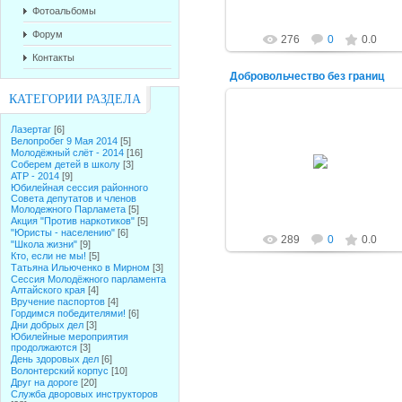
Фотоальбомы
Форум
276
0
0.0
Контакты
Добровольчество без границ
КАТЕГОРИИ РАЗДЕЛА
Лазертаг
[6]
Велопробег 9 Мая 2014
[5]
11.08.2015
Молодёжный слёт - 2014
[16]
Соберем детей в школу
[3]
alex-1388
АТР - 2014
[9]
Юбилейная сессия районного
Совета депутатов и членов
Молодежного Парламета
[5]
Акция "Против наркотиков"
[5]
"Юристы - населению"
[6]
289
0
0.0
"Школа жизни"
[9]
Кто, если не мы!
[5]
Татьяна Ильюченко в Мирном
[3]
Сессия Молодёжного парламента
Алтайского края
[4]
Вручение паспортов
[4]
Гордимся победителями!
[6]
Дни добрых дел
[3]
Юбилейные мероприятия
продолжаются
[3]
День здоровых дел
[6]
Волонтерский корпус
[10]
Друг на дороге
[20]
Служба дворовых инструкторов