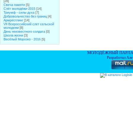
[28]
Свеча памяти
[5]
Слёт молодёжи-2015
[14]
Триумф - силы духа
[7]
Добровольчество без границ
[4]
Армрестлинг
[14]
VII Всероссийский слет сельской
молодежи
[8]
День неизвестного солдата
[0]
Школа жизни
[3]
Весёлый Морозко - 2016
[5]
МОЛОДЁЖНЫЙ ПАРЛА
Разработал Ал