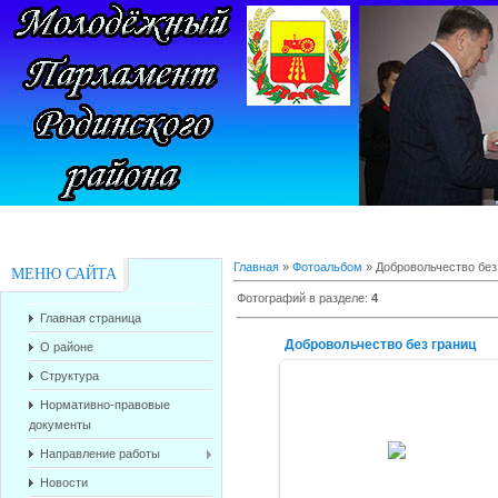
Главная
»
Фотоальбом
» Добровольчество без
МЕНЮ САЙТА
Фотографий в разделе
:
4
Главная страница
Добровольчество без границ
О районе
Структура
Нормативно-правовые
документы
11.08.2015
Направление работы
alex-1388
Новости