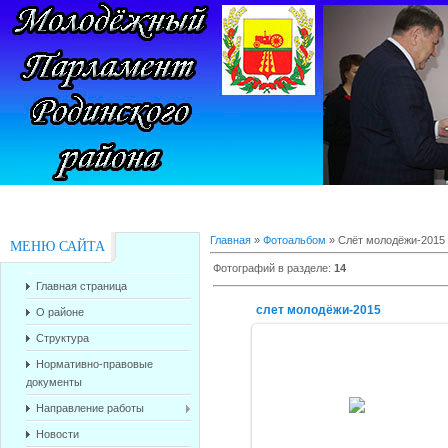
Главная
»
Фотоальбом
» Слёт молодёжи-2015
МЕНЮ САЙТА
Фотографий в разделе
:
14
Главная страница
слет молодёжи-2015
О районе
Структура
Нормативно-правовые
документы
17.07.2015
Направление работы
alex-1388
Новости