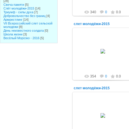
[28]
Свеча памяти
[5]
Слёт молодёжи-2015
[14]
340
0
0.0
Триумф - силы духа
[7]
Добровольчество без границ
[4]
Армрестлинг
[14]
VII Всероссийский слет сельской
слет молодёжи-2015
молодежи
[8]
День неизвестного солдата
[0]
Школа жизни
[3]
Весёлый Морозко - 2016
[5]
17.07.2015
alex-1388
354
0
0.0
слет молодёжи-2015
17.07.2015
alex-1388