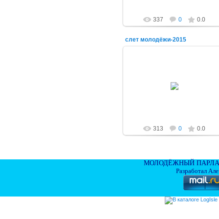
337
0
0.0
слет молодёжи-2015
17.07.2015
alex-1388
313
0
0.0
МОЛОДЁЖНЫЙ ПАРЛА
Разработал Ал