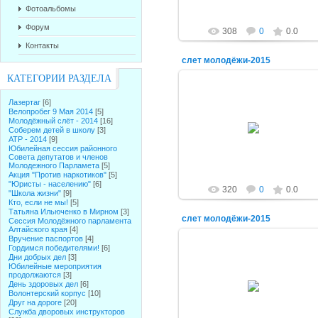
Фотоальбомы
Форум
308
0
0.0
Контакты
слет молодёжи-2015
КАТЕГОРИИ РАЗДЕЛА
Лазертаг
[6]
Велопробег 9 Мая 2014
[5]
17.07.2015
Молодёжный слёт - 2014
[16]
Соберем детей в школу
[3]
alex-1388
АТР - 2014
[9]
Юбилейная сессия районного
Совета депутатов и членов
Молодежного Парламета
[5]
Акция "Против наркотиков"
[5]
"Юристы - населению"
[6]
320
0
0.0
"Школа жизни"
[9]
Кто, если не мы!
[5]
Татьяна Ильюченко в Мирном
[3]
слет молодёжи-2015
Сессия Молодёжного парламента
Алтайского края
[4]
Вручение паспортов
[4]
Гордимся победителями!
[6]
Дни добрых дел
[3]
Юбилейные мероприятия
продолжаются
[3]
17.07.2015
День здоровых дел
[6]
Волонтерский корпус
[10]
alex-1388
Друг на дороге
[20]
Служба дворовых инструкторов