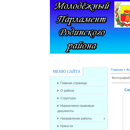
Главная
»
Фо
МЕНЮ САЙТА
Фотографий
Главная страница
Со
О районе
Структура
Нормативно-правовые
документы
Направление работы
Новости