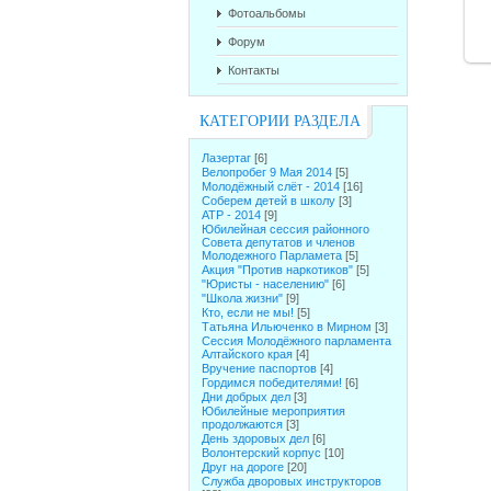
Фотоальбомы
Форум
Контакты
КАТЕГОРИИ РАЗДЕЛА
Лазертаг
[6]
Велопробег 9 Мая 2014
[5]
Молодёжный слёт - 2014
[16]
Соберем детей в школу
[3]
АТР - 2014
[9]
Юбилейная сессия районного
Совета депутатов и членов
Молодежного Парламета
[5]
Акция "Против наркотиков"
[5]
"Юристы - населению"
[6]
"Школа жизни"
[9]
Кто, если не мы!
[5]
Татьяна Ильюченко в Мирном
[3]
Сессия Молодёжного парламента
Алтайского края
[4]
Вручение паспортов
[4]
Гордимся победителями!
[6]
Дни добрых дел
[3]
Юбилейные мероприятия
продолжаются
[3]
День здоровых дел
[6]
Волонтерский корпус
[10]
Друг на дороге
[20]
Служба дворовых инструкторов