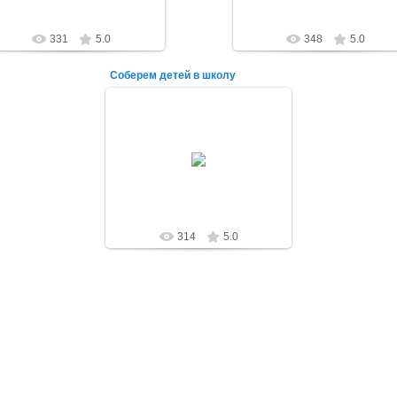
331
5.0
348
5.0
Соберем детей в школу
07.09.2014
alex-1388
314
5.0