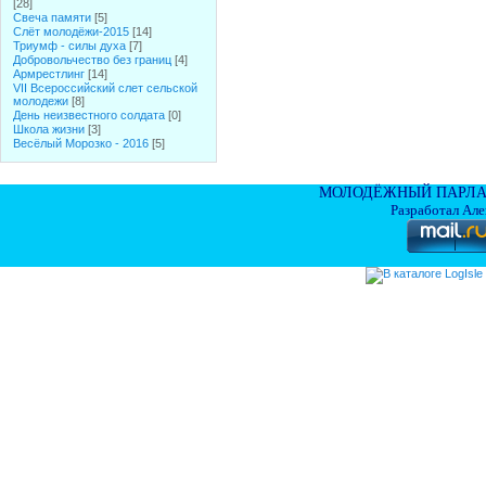
[28]
Свеча памяти
[5]
Слёт молодёжи-2015
[14]
Триумф - силы духа
[7]
Добровольчество без границ
[4]
Армрестлинг
[14]
VII Всероссийский слет сельской
молодежи
[8]
День неизвестного солдата
[0]
Школа жизни
[3]
Весёлый Морозко - 2016
[5]
МОЛОДЁЖНЫЙ ПАРЛА
Разработал Ал