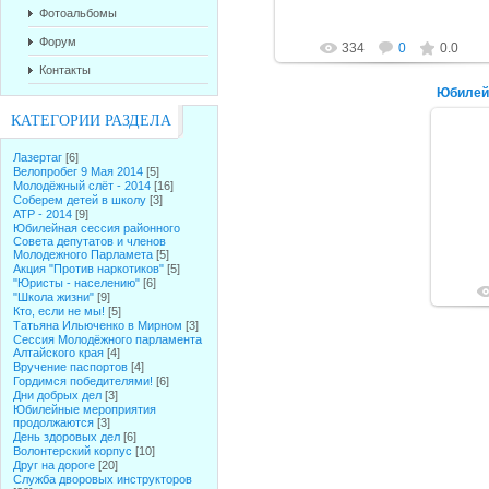
Фотоальбомы
Форум
334
0
0.0
Контакты
КАТЕГОРИИ РАЗДЕЛА
Лазертаг
[6]
Велопробег 9 Мая 2014
[5]
Молодёжный слёт - 2014
[16]
Соберем детей в школу
[3]
АТР - 2014
[9]
Юбилейная сессия районного
Совета депутатов и членов
Молодежного Парламета
[5]
Акция "Против наркотиков"
[5]
"Юристы - населению"
[6]
"Школа жизни"
[9]
Кто, если не мы!
[5]
Татьяна Ильюченко в Мирном
[3]
Сессия Молодёжного парламента
Алтайского края
[4]
Вручение паспортов
[4]
Гордимся победителями!
[6]
Дни добрых дел
[3]
Юбилейные мероприятия
продолжаются
[3]
День здоровых дел
[6]
Волонтерский корпус
[10]
Друг на дороге
[20]
Служба дворовых инструкторов