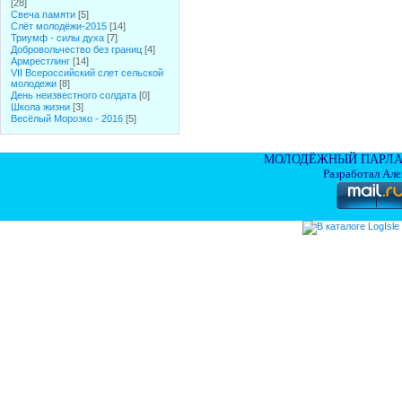
[28]
Свеча памяти
[5]
Слёт молодёжи-2015
[14]
Триумф - силы духа
[7]
Добровольчество без границ
[4]
Армрестлинг
[14]
VII Всероссийский слет сельской
молодежи
[8]
День неизвестного солдата
[0]
Школа жизни
[3]
Весёлый Морозко - 2016
[5]
МОЛОДЁЖНЫЙ ПАРЛА
Разработал Ал