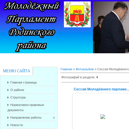
Главная
»
Фотоальбом
» Сессия Молодёжного 
МЕНЮ САЙТА
Фотографий в разделе
:
4
Главная страница
Сессия Молодёжного парламент
О районе
Структура
Нормативно-правовые
документы
11.12.2014
Направление работы
alex-1388
Новости