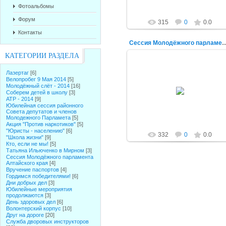
Фотоальбомы
Форум
315
0
0.0
Контакты
Сессия Молодёжного парламент
КАТЕГОРИИ РАЗДЕЛА
Лазертаг
[6]
Велопробег 9 Мая 2014
[5]
11.12.2014
Молодёжный слёт - 2014
[16]
Соберем детей в школу
[3]
alex-1388
АТР - 2014
[9]
Юбилейная сессия районного
Совета депутатов и членов
Молодежного Парламета
[5]
Акция "Против наркотиков"
[5]
"Юристы - населению"
[6]
332
0
0.0
"Школа жизни"
[9]
Кто, если не мы!
[5]
Татьяна Ильюченко в Мирном
[3]
Сессия Молодёжного парламента
Алтайского края
[4]
Вручение паспортов
[4]
Гордимся победителями!
[6]
Дни добрых дел
[3]
Юбилейные мероприятия
продолжаются
[3]
День здоровых дел
[6]
Волонтерский корпус
[10]
Друг на дороге
[20]
Служба дворовых инструкторов